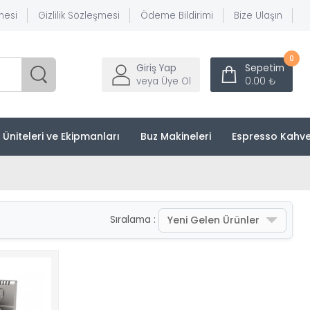
mesi
Gizlilik Sözleşmesi
Ödeme Bildirimi
Bize Ulaşın
0
Giriş Yap
Sepetim
veya Üye Ol
0.00 ₺
k Üniteleri ve Ekipmanları
Buz Makineleri
Espresso Kahve
Yeni Gelen Ürünler
Sıralama :