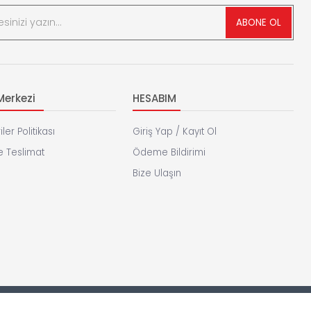
ABONE OL
erkezi
HESABIM
iler Politikası
Giriş Yap / Kayıt Ol
 Teslimat
Ödeme Bildirimi
Bize Ulaşın
Foybi
E Ticaret
Yazılımı İle Hazırlanmıştır.