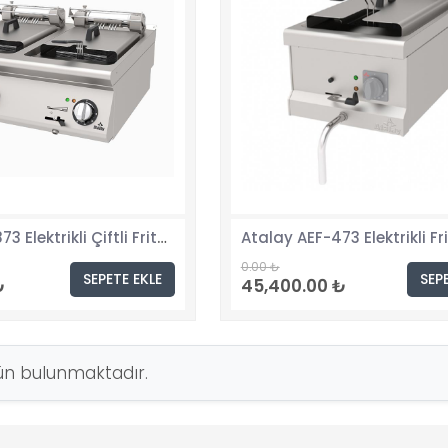
Atalay AEF-873 Elektrikli Çiftli Fritöz, 12+12 Lt, 80X73X30 cm
0.00 ₺
SEPETE EKLE
SEP
₺
45,400.00 ₺
n bulunmaktadır.