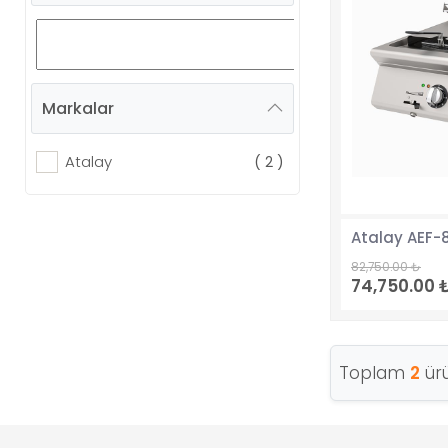
Markalar
Atalay
( 2 )
82,750.00 ₺
74,750.00 
Toplam
2
ürü