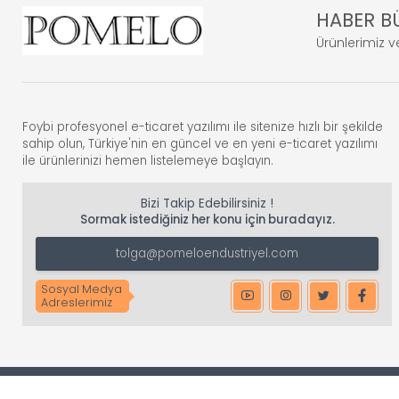
HABER B
Ürünlerimiz ve
Foybi profesyonel e-ticaret yazılımı ile sitenize hızlı bir şekilde
sahip olun, Türkiye'nin en güncel ve en yeni e-ticaret yazılımı
ile ürünlerinizi hemen listelemeye başlayın.
Bizi Takip Edebilirsiniz !
Sormak istediğiniz her konu için buradayız.
tolga@pomeloendustriyel.com
Sosyal Medya
Adreslerimiz
Copyright © 2026 Tüm Hakları Saklıdır.