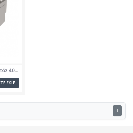
Atalay AEF-473 Elektrikli Fritöz 40X73X30 cm
ETE EKLE
1