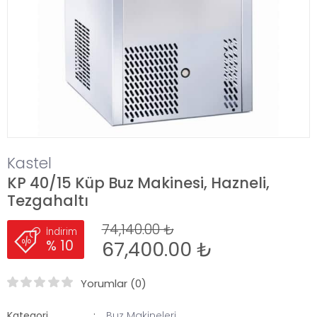
Kastel
KP 40/15 Küp Buz Makinesi, Hazneli,
Tezgahaltı
74,140.00 ₺
İndirim
67,400.00 ₺
% 10
Yorumlar (0)
Kategori
Buz Makineleri