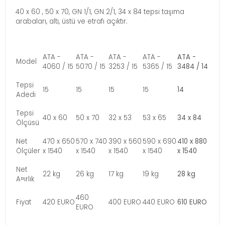
40 x 60 , 50 x 70, GN 1/1, GN 2/1, 34 x 84 tepsi taşıma
arabaları, altı, üstü ve etrafı açıktır.
ATA -
ATA -
ATA -
ATA -
ATA -
Model
4060 / 15
5070 / 15
3253 / 15
5365 / 15
3484 / 14
Tepsi
15
15
15
15
14
Adedi
Tepsi
40 x 60
50 x 70
32 x 53
53 x 65
34 x 84
Ölçüsü
Net
470 x 650
570 x 740
390 x 560
590 x 690
410 x 880
Ölçüler
x 1540
x 1540
x 1540
x 1540
x 1540
Net
22 kg
26 kg
17 kg
19 kg
28 kg
A¤ırlık
460
Fiyat
420 EURO
400 EURO
440 EURO
610 EURO
EURO