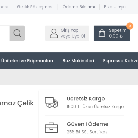
mesi
Gizlilik Sözleşmesi
Ödeme Bildirimi
Bize Ulaşın
0
Giriş Yap
Sepetim
veya Üye Ol
0.00 ₺
k Üniteleri ve Ekipmanları
Buz Makineleri
Espresso Kahve
Ücretsiz Kargo
anmaz Çelik
1500 TL Üzeri Ücretsiz Kargo
Güvenli Ödeme
256 Bit SSL Sertifikası