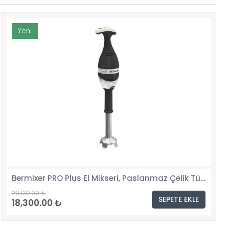
Yeni
Bermixer PRO Plus El Mikseri, Paslanmaz Çelik Tüplü, 453 mm, 450 watt
20,130.00 ₺
SEPETE EKLE
18,300.00 ₺