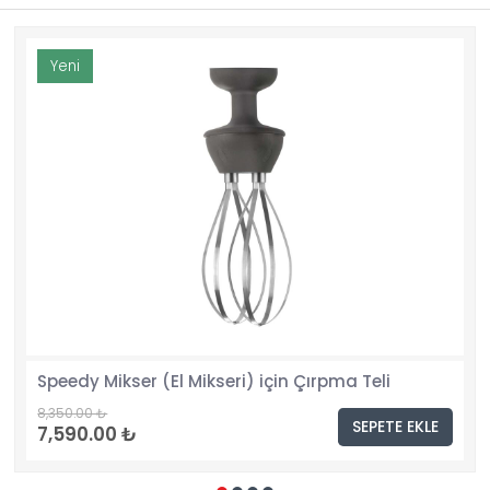
Yeni
Speedy Mikser (El Mikseri) için Çırpma Teli
8,350.00 ₺
SEPETE EKLE
7,590.00 ₺