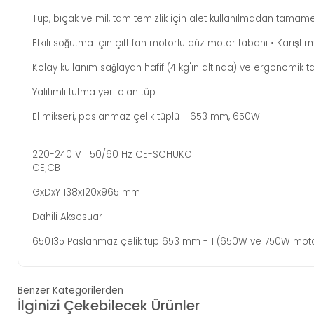
Tüp, bıçak ve mil, tam temizlik için alet kullanılmadan tamamen 
Etkili soğutma için çift fan motorlu düz motor tabanı • Karışt
Kolay kullanım sağlayan hafif (4 kg'ın altında) ve ergonomik 
Yalıtımlı tutma yeri olan tüp
El mikseri, paslanmaz çelik tüplü - 653 mm, 650W
220-240 V 1 50/60 Hz CE-SCHUKO
CE;CB
GxDxY 138x120x965 mm
Dahili Aksesuar
650135 Paslanmaz çelik tüp 653 mm - 1 (650W ve 750W motor ü
Benzer Kategorilerden
İlginizi Çekebilecek Ürünler