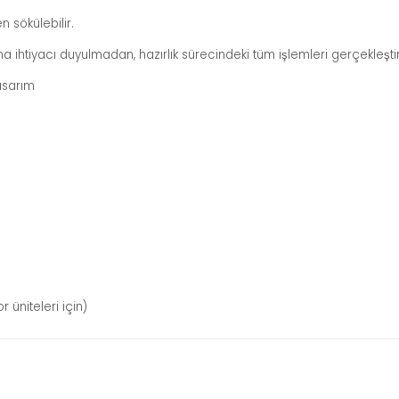
sökülebilir.
ırma ihtiyacı duyulmadan, hazırlık sürecindeki tüm işlemleri gerçekles
tasarım
niteleri için)