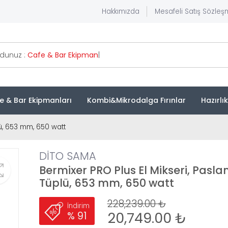
Hakkımızda
Mesafeli Satış Sözleş
rdunuz :
Cafe & Bar
|
e & Bar Ekipmanları
Kombi&Mikrodalga Fırınlar
Hazırlı
lü, 653 mm, 650 watt
DİTO SAMA
Bermixer PRO Plus El Mikseri, Pasl
Tüplü, 653 mm, 650 watt
228,239.00 ₺
İndirim
20,749.00 ₺
% 91