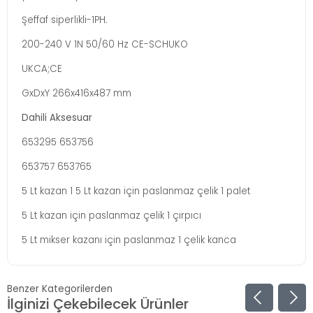
Şeffaf siperlikli-1PH.
200-240 V 1N 50/60 Hz CE-SCHUKO
UKCA;CE
GxDxY 266x416x487 mm
Dahili Aksesuar
653295 653756
653757 653765
5 Lt kazan 1 5 Lt kazan için paslanmaz çelik 1 palet
5 Lt kazan için paslanmaz çelik 1 çırpıcı
5 Lt mikser kazanı için paslanmaz 1 çelik kanca
Benzer Kategorilerden
İlginizi Çekebilecek Ürünler