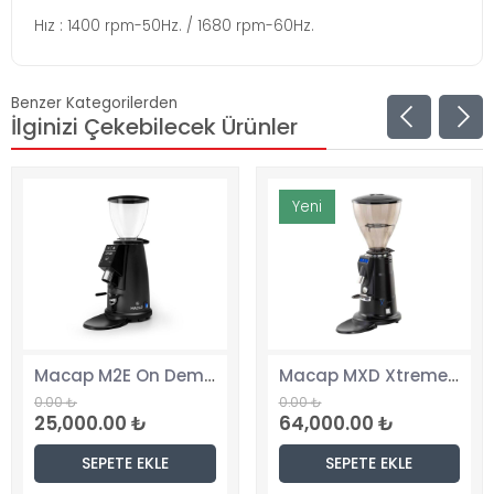
Hız : 1400 rpm-50Hz. / 1680 rpm-60Hz.
Benzer Kategorilerden
İlginizi Çekebilecek Ürünler
Yeni
Macap M2E On Demand Kahve Değirmeni
Macap MXD Xtreme Kahve Değirmeni, Dijital Ekranlı
0.00 ₺
0.00 ₺
25,000.00 ₺
64,000.00 ₺
SEPETE EKLE
SEPETE EKLE