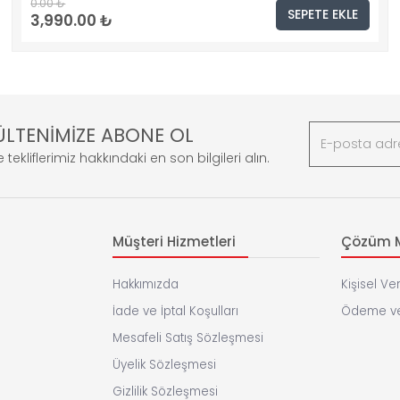
0.00 ₺
SEPETE EKLE
3,990.00 ₺
ÜLTENİMİZE ABONE OL
 tekliflerimiz hakkındaki en son bilgileri alın.
Müşteri Hizmetleri
Çözüm M
Hakkımızda
Kişisel Ver
İade ve İptal Koşulları
Ödeme ve
Mesafeli Satış Sözleşmesi
Üyelik Sözleşmesi
Gizlilik Sözleşmesi