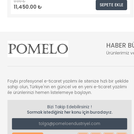
0.00 ₺
SEPETE EKLE
11,450.00 ₺
HABER B
Ürünlerimiz ve
Foybi profesyonel e-ticaret yazılımı ile sitenize hızlı bir şekilde
sahip olun, Türkiye'nin en güncel ve en yeni e-ticaret yazılımı
ile ürünlerinizi hemen listelemeye başlayın.
Bizi Takip Edebilirsiniz !
Sormak istediğiniz her konu için buradayız.
tolga@pomeloendustriyel.com