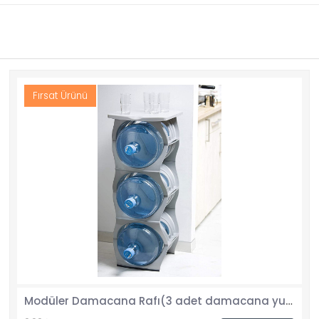
Fırsat Ürünü
Modüler Damacana Rafı(3 adet damacana yuvası + 1 adet masa paneli)