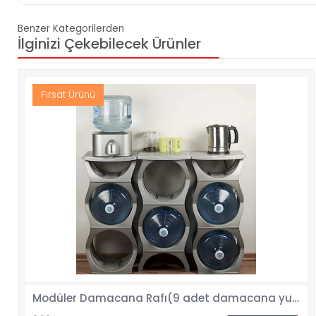
Benzer Kategorilerden
İlginizi Çekebilecek Ürünler
Fırsat Ürünü
Modüler Damacana Rafı(9 adet damacana yuvası + 3 adet masa paneli)