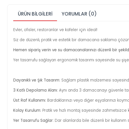
ÜRÜN BILGILERI
YORUMLAR (0)
Evler, ofisler, restoranlar ve kafeler için ideal!
Siz de düzenli, pratik ve estetik bir damacana saklama çözü
Hemen sipariş verin ve su damacanalarınızı düzenli bir şekilde
Yer tasarrufu sağlayan ergonomik tasarımı sayesinde su şişele
Dayanıklı ve Şık Tasarım
: Sağlam plastik malzemesi sayesin
3 Katlı Depolama Alanı
: Aynı anda 3 damacanayı güvenle taşı
Üst Raf Kullanımı
: Bardaklarınızı veya diğer eşyalarınızı koyma
Kolay Kurulum
: Pratik ve hızlı montaj sayesinde zahmetsizce k
Yer Tasarrufu Sağlar
: Dar alanlarda bile düzenli bir kullanım 