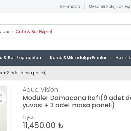
Hakkımızda
Mesafeli Satış Sözleş
rdunuz :
Cafe &
|
e & Bar Ekipmanları
Kombi&Mikrodalga Fırınlar
Hazırlı
 + 3 adet masa paneli)
Aqua Vision
Modüler Damacana Rafı(9 adet
yuvası + 3 adet masa paneli)
Fiyat
11,450.00 ₺