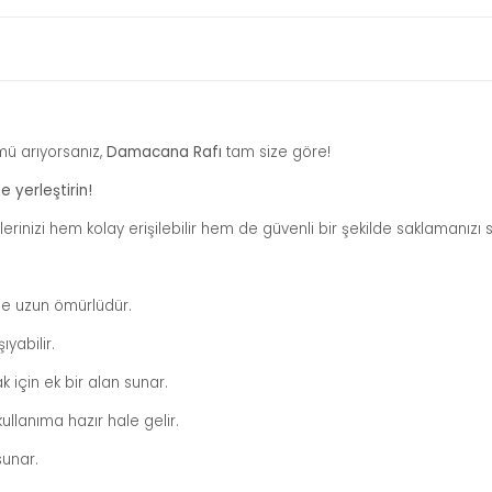
mü arıyorsanız,
Damacana Rafı
tam size göre!
 yerleştirin!
rinizi hem kolay erişilebilir hem de güvenli bir şekilde saklamanızı 
de uzun ömürlüdür.
yabilir.
k için ek bir alan sunar.
ullanıma hazır hale gelir.
sunar.