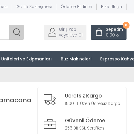
mesi
Gizlilik Sözleşmesi
Ödeme Bildirimi
Bize Ulaşın
0
Giriş Yap
Sepetim
veya Üye Ol
0.00 ₺
k Üniteleri ve Ekipmanları
Buz Makineleri
Espresso Kahve
Ücretsiz Kargo
 damacana
1500 TL Üzeri Ücretsiz Kargo
Güvenli Ödeme
256 Bit SSL Sertifikası