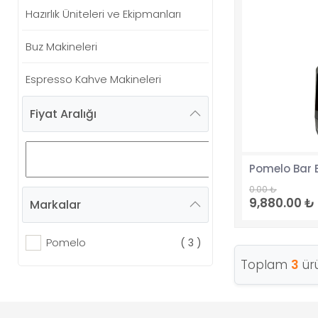
Hazırlık Üniteleri ve Ekipmanları
Buz Makineleri
Espresso Kahve Makineleri
Kahve Değirmenleri
Fiyat Aralığı
Pomelo Bar Blender
Patili Dostlarımız
0.00 ₺
9,880.00 ₺
Markalar
Su Sebilleri
Filtre Kahve Makineleri
Pomelo
( 3 )
Toplam
3
ür
Modüler Damacana Rafları
Tost Makineleri