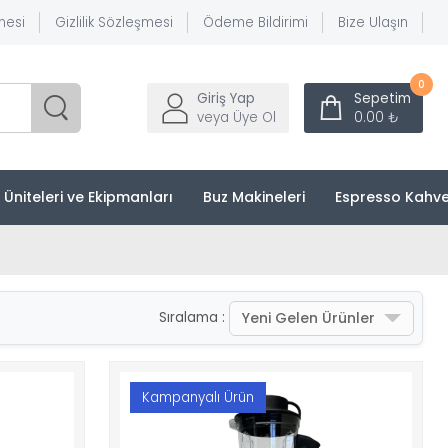
mesi
Gizlilik Sözleşmesi
Ödeme Bildirimi
Bize Ulaşın
0
Giriş Yap
Sepetim
veya Üye Ol
0.00 ₺
k Üniteleri ve Ekipmanları
Buz Makineleri
Espresso Kahve
Yeni Gelen Ürünler
Sıralama :
Kampanyalı Ürün