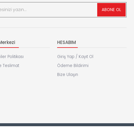
ABONE OL
erkezi
HESABIM
iler Politikası
Giriş Yap / Kayıt Ol
 Teslimat
Ödeme Bildirimi
Bize Ulaşın
Foybi
E Ticaret
Yazılımı İle Hazırlanmıştır.