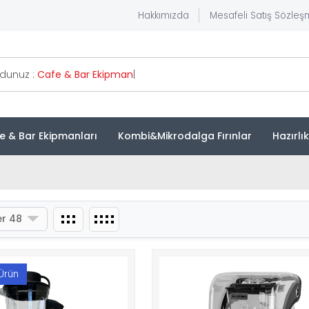
Hakkımızda
Mesafeli Satış Sözleş
rdunuz :
Cafe & Bar Ek
|
e & Bar Ekipmanları
Kombi&Mikrodalga Fırınlar
Hazırlı
r 48
Ürün