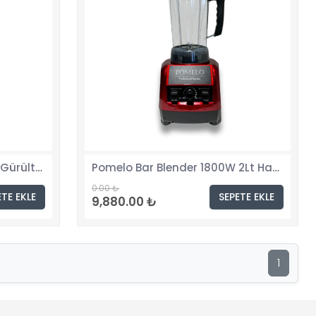
Pomelo Bar Blender,1800W Gürültü Önleyicili, Siyah
Pomelo Bar Blender 1800W 2Lt Hazne Kapasiteli, Kırmızı
0.00 ₺
ETE EKLE
SEPETE EKLE
9,880.00 ₺
1