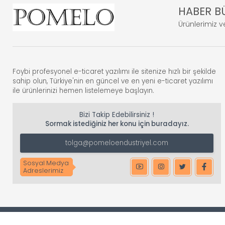
HABER B
Waffle ve Krep Makineleri
Ürünlerimiz ve
Endüstriyel Mutfak
Dondurucu&Soğutucu
Foybi profesyonel e-ticaret yazılımı ile sitenize hızlı bir şekilde
sahip olun, Türkiye'nin en güncel ve en yeni e-ticaret yazılımı
ile ürünlerinizi hemen listelemeye başlayın.
Bizi Takip Edebilirsiniz !
Sormak istediğiniz her konu için buradayız.
tolga@pomeloendustriyel.com
Sosyal Medya
Adreslerimiz
Copyright © 2026 Tüm Hakları Saklıdır.