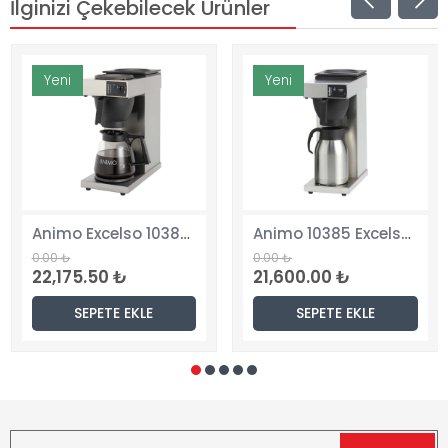
İlginizi Çekebilecek Ürünler
Yeni
Yeni
Animo Excelso 10380 Filtre Kahve Makinesi, 1,8 Lt. Cam Potlu
Animo 10385 Excelso T Termoslu Filtre Kahve Makinesi, 2 Lt. Paslanmaz Çelik Termos
0.00 ₺
0.00 ₺
22,175.50 ₺
21,600.00 ₺
SEPETE EKLE
SEPETE EKLE