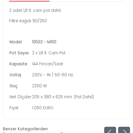
2 adet 1,8 lt. cam pot dahil.
Filtre kağıdı 90/250
Model
10502 - M100
Pot Sayısı
2 x 1,8 lt. Cam Pot
Kapasite
144 Fincan/Saat
Voltaj
230V - 1N / 50-60 Hz.
Güç
2250 W
Net Ölçüler
205 x 380 x 625 mm. (Pot Dahil)
Fiyat
1.050 EURO
Benzer Kategorilerden