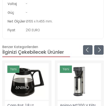
Voltaj
-
Güç
-
Net Ölçüler
Ø155 x h:455 mm.
Fiyat
210 EURO
Benzer Kategorilerden
İlginizi Çekebilecek Ürünler
Yeni
Yeni
Cam Pot, 1,8 Lt.
Animo MT200 V Filtre Kahve Makinesi, Tesisat Bağlantılı, 2,4 t. Konteyner Dahil